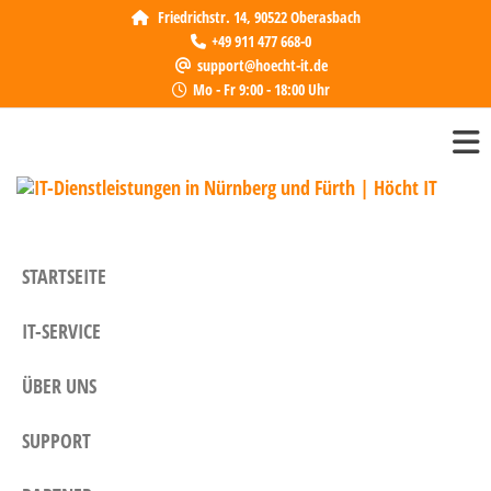
Friedrichstr. 14, 90522 Oberasbach
+49 911 477 668-0
support@hoecht-it.de
Mo - Fr 9:00 - 18:00 Uhr
IT-
Höcht 
zuverl
Die
Partne
in 
Dienst
STARTSEITE
in Nü
Für
Fürth.
IT-SERVICE
bieten
indivi
Lösung
ÜBER UNS
Unter
SUPPORT