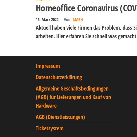
Homeoffice Coronavirus (COV
16. März 2020
Von
MARH
Aktuell haben viele Firmen das Problem, dass S
arbeiten. Hier erfahren Sie schnell was gemac
Impressum
Datenschutzerklärung
Allgemeine Geschäftsbedingungen
(AGB) für Lieferungen und Kauf von
Hardware
AGB (Dienstleistungen)
Ticketsystem