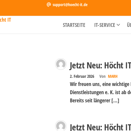
support@hoecht-it.de
IT-
Höcht IT ist Ihr
STARTSEITE
IT-SERVICE
Ü
zuverlässiger
Dienstleistungen
Partner für IT-
in Nürnberg und
Dienstleistungen
in Nürnberg und
Fürth | Höcht IT
Fürth. Wir
bieten
Jetzt Neu: Höcht IT
individuelle
Lösungen für
2. Februar 2026
Von
MARH
Unternehmen.
Wir freuen uns, eine wichtige 
Dienstleistungen e. K. ist ab d
Bereits seit längerer […]
Jetzt Neu: Höcht IT