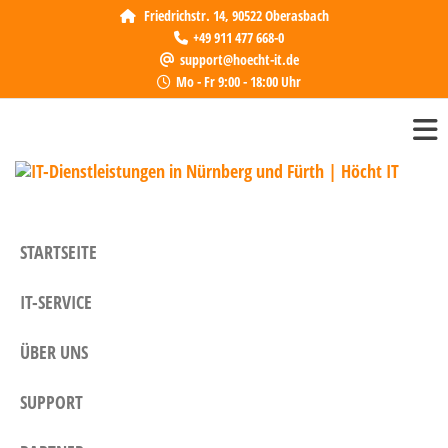
Friedrichstr. 14, 90522 Oberasbach
+49 911 477 668-0
support@hoecht-it.de
Mo - Fr 9:00 - 18:00 Uhr
IT-
Höcht 
zuverl
Die
Partne
in 
Dienst
STARTSEITE
in Nü
Für
Fürth.
IT-SERVICE
bieten
indivi
Lösung
ÜBER UNS
Unter
SUPPORT