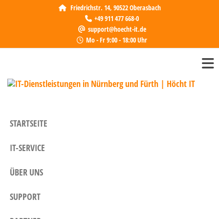
Friedrichstr. 14, 90522 Oberasbach
+49 911 477 668-0
support@hoecht-it.de
Mo - Fr 9:00 - 18:00 Uhr
IT-
Höcht 
zuverl
Die
Partne
in 
Dienst
STARTSEITE
in Nü
Für
Fürth.
IT-SERVICE
bieten
indivi
Lösung
ÜBER UNS
Unter
SUPPORT