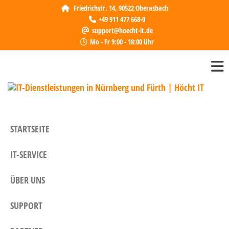
Friedrichstr. 14, 90522 Oberasbach
+49 911 477 668-0
support@hoecht-it.de
Mo - Fr 9:00 - 18:00 Uhr
IT-
Höcht 
zuverl
Die
Partne
in 
Dienst
STARTSEITE
in Nü
Für
Fürth.
IT-SERVICE
bieten
indivi
Lösung
ÜBER UNS
Unter
SUPPORT